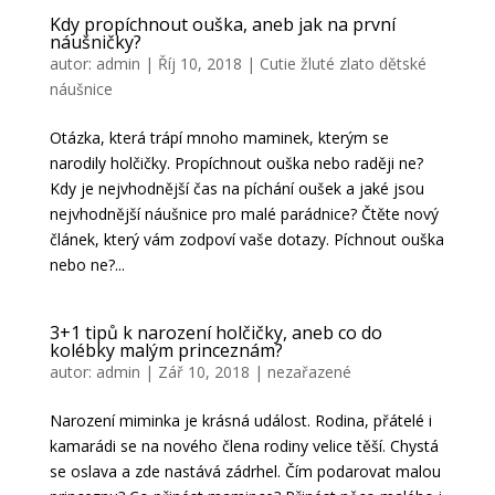
Kdy propíchnout ouška, aneb jak na první
náušničky?
autor:
admin
|
Říj 10, 2018
|
Cutie žluté zlato dětské
náušnice
Otázka, která trápí mnoho maminek, kterým se
narodily holčičky. Propíchnout ouška nebo raději ne?
Kdy je nejvhodnější čas na píchání oušek a jaké jsou
nejvhodnější náušnice pro malé parádnice? Čtěte nový
článek, který vám zodpoví vaše dotazy. Píchnout ouška
nebo ne?...
3+1 tipů k narození holčičky, aneb co do
kolébky malým princeznám?
autor:
admin
|
Zář 10, 2018
|
nezařazené
Narození miminka je krásná událost. Rodina, přátelé i
kamarádi se na nového člena rodiny velice těší. Chystá
se oslava a zde nastává zádrhel. Čím podarovat malou