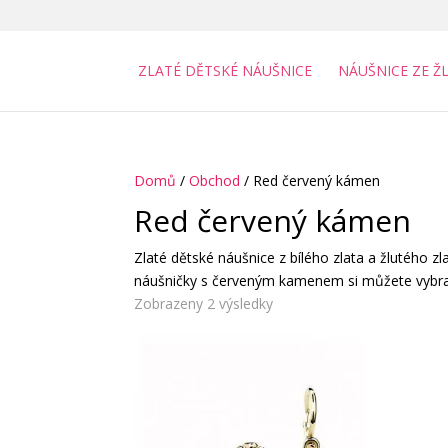
ZLATÉ DĚTSKÉ NÁUŠNICE
NÁUŠNICE ZE Ž
Domů
/
Obchod
/ Red červený kámen
Red červený kámen
Zlaté dětské náušnice z bílého zlata a žlutého
náušničky s červeným kamenem si můžete vybrat 
Zobrazeny 2 výsledky