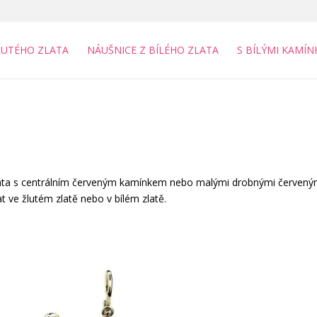
LUTÉHO ZLATA
NÁUŠNICE Z BÍLÉHO ZLATA
S BÍLÝMI KAMÍN
 zlata s centrálním červeným kamínkem nebo malými drobnými červený
ve žlutém zlatě nebo v bílém zlatě.