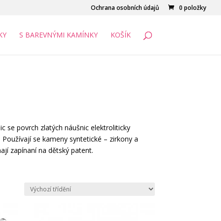
Ochrana osobních údajů
0 položky
KY
S BAREVNÝMI KAMÍNKY
KOŠÍK
ic se povrch zlatých náušnic elektroliticky
. Používají se kameny syntetické – zirkony a
jí zapínaní na dětský patent.