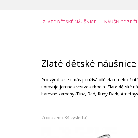
ZLATÉ DĚTSKÉ NÁUŠNICE
NÁUŠNICE ZE Ž
Zlaté dětské náušnice 
Pro výrobu se u nás používá bílé zlato nebo žluté
upravuje jemnou vrstvou rhodia. Zlaté dětské náu
barevné kameny (Pink, Red, Ruby Dark, Amethyst,
Zobrazeno 34 výsledků