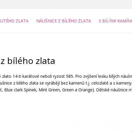
LUTÉHO ZLATA
NÁUŠNICE Z BÍLÉHO ZLATA
S BÍLÝMI KAMÍN
z bílého zlata
 zlato 14-ti karátové neboli ryzost 585. Pro zvýšení lesku bílých náušn
šnice z bílého zlata se vyrábějí bez kamenů t.j. celozlaté a s kameny
 Blue clark Spinek, Mint Green, Green a Orange). Dětské náušnice ma