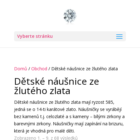
Vyberte stránku
Domů
/
Obchod
/ Dětské náušnice ze žlutého zlata
Dětské náušnice ze
žlutého zlata
Dětské náušnice ze žlutého zlata mají ryzost 585,
jedná se o 14-ti karátové zlato. Náušničky se vyrábějí
bez kamenů t.j. celozlaté a s kameny – bílými zirkony a
barevnými zirkony. Náušničky mají zapínání na brizuru,
která je vhodná pro malé děti.
Zobrazeno 1. – 9. z 68 výsledků