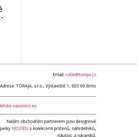
é
-
Email:
cutie@toraja.cz
Adresa: TORAJA, s.r.o., Výstaviště 1, 603 00 Brno
etske-nausnice.eu
Naším obchodním partnerem jsou designové
perky
MODESI
s kolekcemi prstenů, náhrdelníků,
náušnic a náramků.