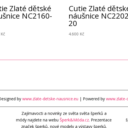
ie Zlaté dětské
Cutie Zlaté dětsk
ušnice NC2160-
náušnice NC2202
20
0
Kč
4.600
Kč
Designed by
www.zlate-detske-nausnice.eu
| Powered by
www.zlate-d
Zajímavocti a novinky ze světa světa šperků a
módy najdete na webu
Šperk&Móda.cz
. Prezentace
š
značek šperků, nové modely a výstavy šperků.