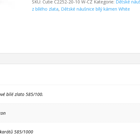
SKU:
Cutie C2252-20-10 W-CZ
Kategorie:
Dětské náu
z bílého zlata
,
Dětské náušnice bílý kámen White
ové bílé zlato 585/100.
kon
4 karátů 585/1000