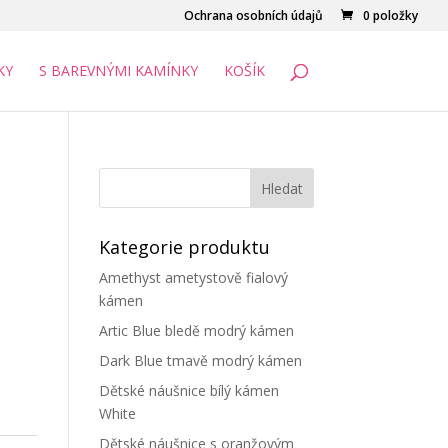
Ochrana osobních údajů
0 položky
KY
S BAREVNÝMI KAMÍNKY
KOŠÍK
Kategorie produktu
Amethyst ametystově fialový
kámen
Artic Blue bledě modrý kámen
Dark Blue tmavě modrý kámen
Dětské náušnice bílý kámen
White
Dětské náušnice s oranžovým