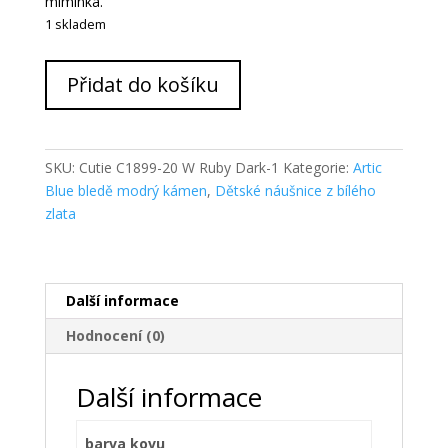
miminka.
1 skladem
Cutie
Přidat do košíku
Zlaté
dětské
náušnice
C1899-
SKU:
Cutie C1899-20 W Ruby Dark-1
Kategorie:
Artic
20
Blue bledě modrý kámen
,
Dětské náušnice z bílého
Artic
zlata
Blue
množství
Další informace
Hodnocení (0)
Další informace
barva kovu