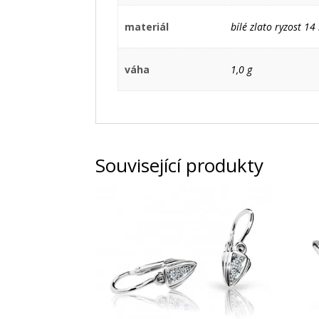
materiál
bílé zlato ryzost 1
váha
1,0 g
Související produkty