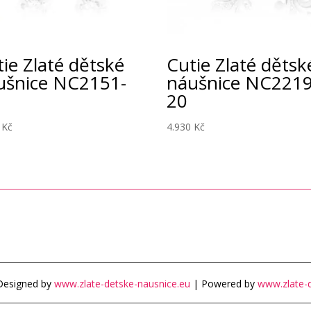
ie Zlaté dětské
Cutie Zlaté dětsk
ušnice NC2151-
náušnice NC2219
20
0
Kč
4.930
Kč
Designed by
www.zlate-detske-nausnice.eu
| Powered by
www.zlate-d