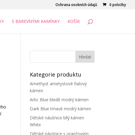
Ochrana osobních údajů
0 položky
KY
S BAREVNÝMI KAMÍNKY
KOŠÍK
Kategorie produktu
Amethyst ametystově fialový
kámen
Artic Blue bledě modrý kámen
ého
Dark Blue tmavě modrý kámen
í
Dětské náušnice bílý kámen
White
Dětské náušnice s oranžovým