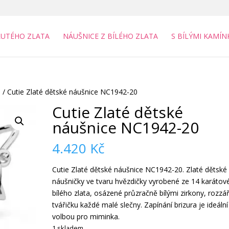
LUTÉHO ZLATA
NÁUŠNICE Z BÍLÉHO ZLATA
S BÍLÝMI KAMÍN
a
/ Cutie Zlaté dětské náušnice NC1942-20
Cutie Zlaté dětské
náušnice NC1942-20
4.420
Kč
Cutie Zlaté dětské náušnice NC1942-20. Zlaté dětské
náušničky ve tvaru hvězdičky vyrobené ze 14 karátov
bílého zlata, osázené průzračně bílými zirkony, rozzář
tvářičku každé malé slečny. Zapínání brizura je ideální
volbou pro miminka.
1 skladem