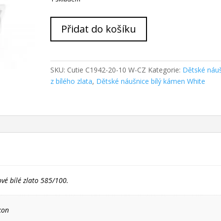
Cutie
Přidat do košíku
Zlaté
dětské
náušnice
NC1942-
SKU:
Cutie C1942-20-10 W-CZ
Kategorie:
Dětské náu
20
z bílého zlata
,
Dětské náušnice bílý kámen White
množství
ové bílé zlato 585/100.
kon