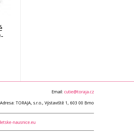
é
-
Email:
cutie@toraja.cz
Adresa: TORAJA, s.r.o., Výstaviště 1, 603 00 Brno
etske-nausnice.eu