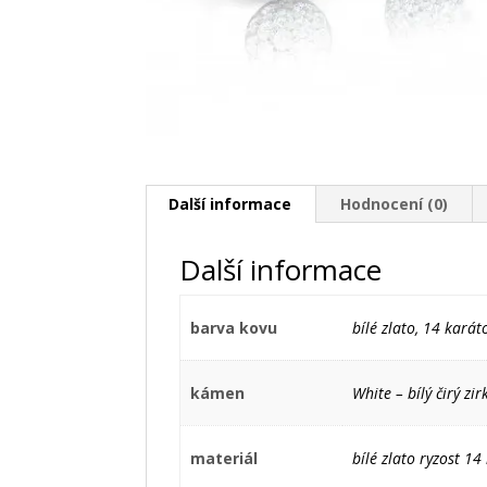
Další informace
Hodnocení (0)
Další informace
barva kovu
bílé zlato, 14 karát
kámen
White – bílý čirý zir
materiál
bílé zlato ryzost 1