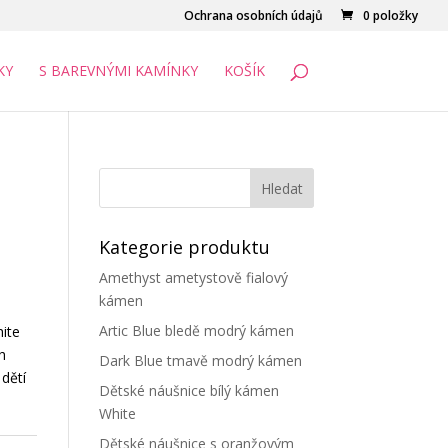
Ochrana osobních údajů
0 položky
KY
S BAREVNÝMI KAMÍNKY
KOŠÍK
Kategorie produktu
Amethyst ametystově fialový
kámen
Artic Blue bledě modrý kámen
ite
h
Dark Blue tmavě modrý kámen
dětí
Dětské náušnice bílý kámen
White
Dětské náušnice s oranžovým