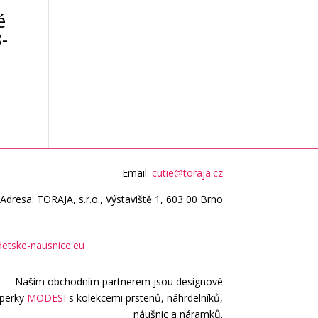
é
-
Email:
cutie@toraja.cz
Adresa: TORAJA, s.r.o., Výstaviště 1, 603 00 Brno
etske-nausnice.eu
Naším obchodním partnerem jsou designové
perky
MODESI
s kolekcemi prstenů, náhrdelníků,
náušnic a náramků.