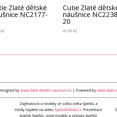
ie Zlaté dětské
Cutie Zlaté dětsk
ušnice NC2177-
náušnice NC2238
20
0
Kč
4.170
Kč
Designed by
www.zlate-detske-nausnice.eu
| Powered by
www.zlate-d
Zajímavocti a novinky ze světa světa šperků a
módy najdete na webu
Šperk&Móda.cz
. Prezentace
š
značek šperků, nové modely a výstavy šperků.