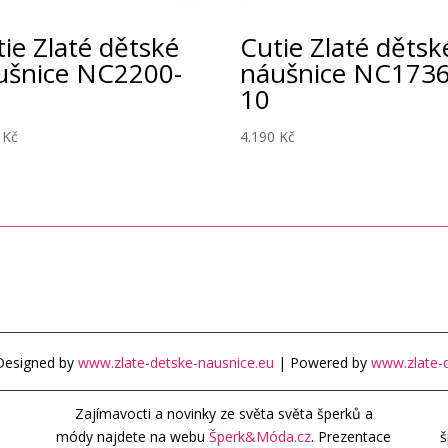
ie Zlaté dětské
Cutie Zlaté dětsk
ušnice NC2200-
náušnice NC1736
10
0
Kč
4.190
Kč
Designed by
www.zlate-detske-nausnice.eu
| Powered by
www.zlate-d
Zajímavocti a novinky ze světa světa šperků a
módy najdete na webu
Šperk&Móda.cz
. Prezentace
š