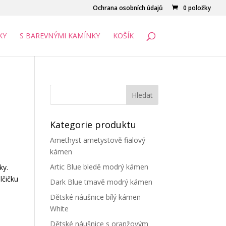
Ochrana osobních údajů
0 položky
KY
S BAREVNÝMI KAMÍNKY
KOŠÍK
Kategorie produktu
Amethyst ametystově fialový
kámen
Artic Blue bledě modrý kámen
ky.
lčičku
Dark Blue tmavě modrý kámen
Dětské náušnice bílý kámen
White
Dětské náušnice s oranžovým