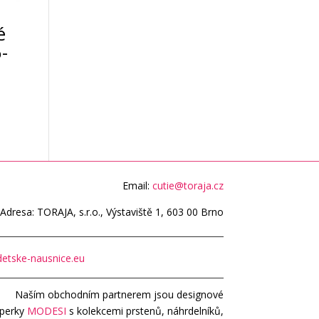
é
-
Email:
cutie@toraja.cz
Adresa: TORAJA, s.r.o., Výstaviště 1, 603 00 Brno
etske-nausnice.eu
Naším obchodním partnerem jsou designové
perky
MODESI
s kolekcemi prstenů, náhrdelníků,