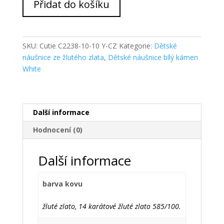
Přidat do košíku
Zlaté
dětské
náušnice
NC2238-
SKU:
Cutie C2238-10-10 Y-CZ
Kategorie:
Dětské
10
náušnice ze žlutého zlata
,
Dětské náušnice bílý kámen
množství
White
Další informace
Hodnocení (0)
Další informace
barva kovu
žluté zlato, 14 karátové žluté zlato 585/100.