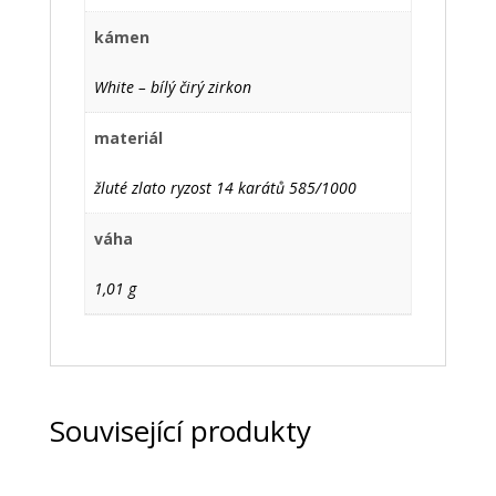
kámen
White – bílý čirý zirkon
materiál
žluté zlato ryzost 14 karátů 585/1000
váha
1,01 g
Související produkty