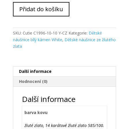
Cutie
Přidat do košíku
Zlaté
dětské
náušnice
NC1996-
SKU:
Cutie C1996-10-10 Y-CZ
Kategorie:
Dětské
10
náušnice bílý kámen White
,
Dětské náušnice ze žlutého
množství
zlata
Další informace
Hodnocení (0)
Další informace
barva kovu
žluté zlato, 14 karátové žluté zlato 585/100.