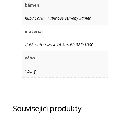
kámen
Ruby Dark – rubínově červený kámen
materiál
žluté zlato ryzost 14 karátů 585/1000
váha
1,03 g
Související produkty