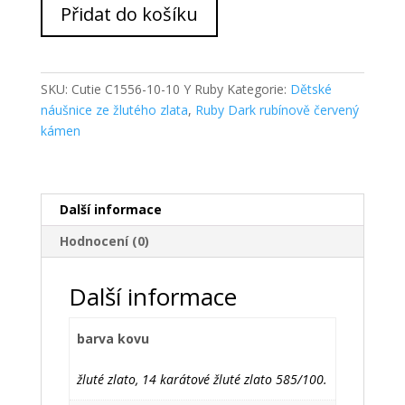
Cutie
Přidat do košíku
Zlaté
dětské
náušnice
NC1556-
SKU:
Cutie C1556-10-10 Y Ruby
Kategorie:
Dětské
10
náušnice ze žlutého zlata
,
Ruby Dark rubínově červený
Ruby
kámen
množství
Další informace
Hodnocení (0)
Další informace
barva kovu
žluté zlato, 14 karátové žluté zlato 585/100.