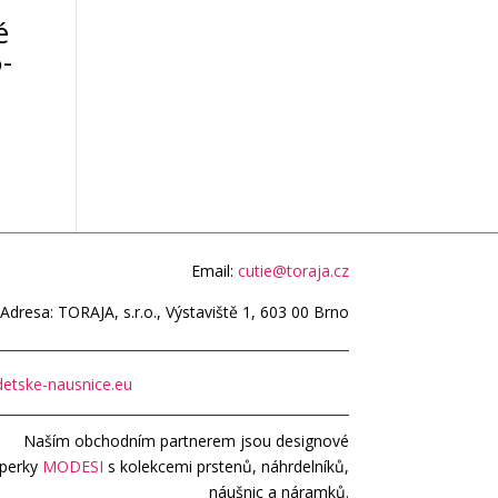
é
-
Email:
cutie@toraja.cz
Adresa: TORAJA, s.r.o., Výstaviště 1, 603 00 Brno
etske-nausnice.eu
Naším obchodním partnerem jsou designové
perky
MODESI
s kolekcemi prstenů, náhrdelníků,
náušnic a náramků.