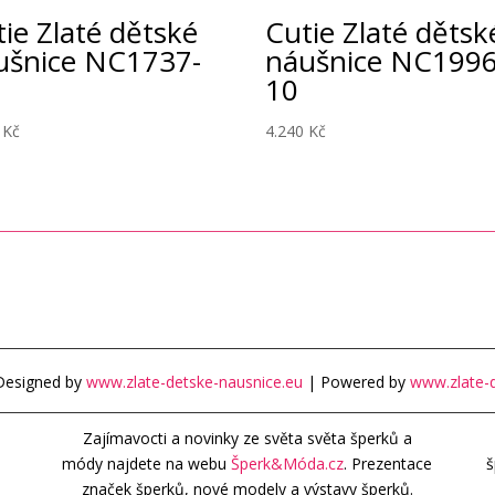
ie Zlaté dětské
Cutie Zlaté dětsk
ušnice NC1737-
náušnice NC1996
10
0
Kč
4.240
Kč
Designed by
www.zlate-detske-nausnice.eu
| Powered by
www.zlate-d
Zajímavocti a novinky ze světa světa šperků a
módy najdete na webu
Šperk&Móda.cz
. Prezentace
š
značek šperků, nové modely a výstavy šperků.