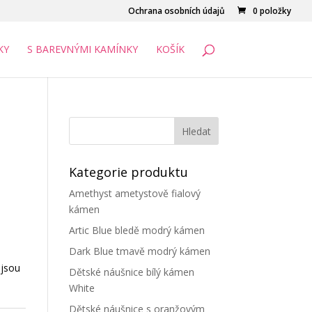
Ochrana osobních údajů
0 položky
KY
S BAREVNÝMI KAMÍNKY
KOŠÍK
Kategorie produktu
Amethyst ametystově fialový
kámen
Artic Blue bledě modrý kámen
Dark Blue tmavě modrý kámen
 jsou
Dětské náušnice bílý kámen
White
Dětské náušnice s oranžovým