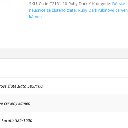
SKU:
Cutie C2151-10 Ruby Dark Y
Kategorie:
Dětské
náušnice ze žlutého zlata
,
Ruby Dark rubínově červen
kámen
tové žluté zlato 585/100.
vě červený kámen
14 karátů 585/1000